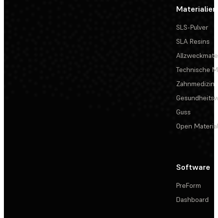
Materialien
SLS-Pulver
SLA Resins
Allzweckmater
Technische Ma
Zahnmedizin
Gesundheits
Guss
Open Materia
Software
PreForm
Dashboard