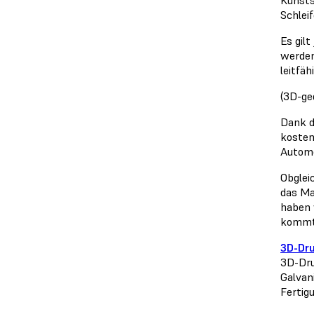
Schlei
Es gil
werden
leitfä
(3D-ge
Dank d
kosten
Automo
Obglei
das Ma
haben 
kommt 
3D-Dr
3D-Dru
Galvani
Fertig