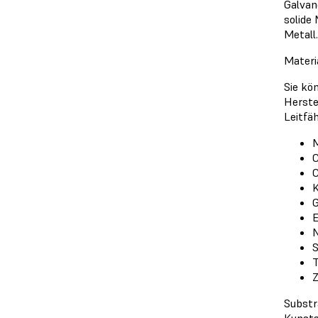
Galvan
solide
Metall.
Materi
Sie kö
Herste
Leitfä
K
G
E
N
S
T
Z
Substr
Kunsts