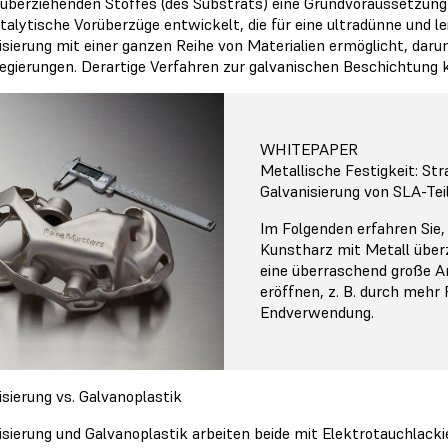
 überziehenden Stoffes (des Substrats) eine Grundvoraussetzung 
talytische Vorüberzüge entwickelt, die für eine ultradünne und le
isierung mit einer ganzen Reihe von Materialien ermöglicht, daru
legierungen. Derartige Verfahren zur galvanischen Beschichtung
WHITEPAPER
Metallische Festigkeit: St
Galvanisierung von SLA-Tei
Im Folgenden erfahren Sie,
Kunstharz mit Metall über
eine überraschend große 
eröffnen, z. B. durch mehr 
Endverwendung.
isierung vs. Galvanoplastik
isierung und Galvanoplastik arbeiten beide mit Elektrotauchlackie