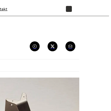
takt
SHOP