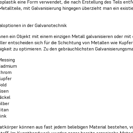
oplastik eine Form verwendet, die nach Erstellung des Teils entf
 Metallteile, mit Galvanisierung hingegen überzieht man ein existi
aloptionen in der Galvanotechnik
nnen ein Objekt mit einem einzigen Metall galvanisieren oder mit 
ller entscheiden sich für die Schichtung von Metallen wie Kupfer
higkeit zu optimieren. Zu den gebräuchlichsten Galvanisierungsmat
Messing
Cadmium
Chrom
upfer
old
isen
ickel
ilber
itan
ink
atkörper können aus fast jedem beliebigen Material bestehen, v
toff. Im Kunsthandwerk wurden sogar bereits organische Materia