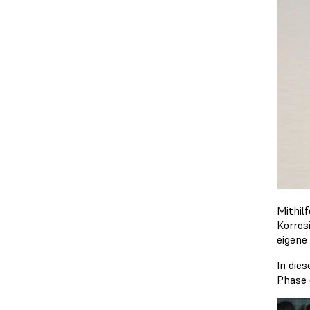
Mithilf
Korros
eigene
In die
Phase 