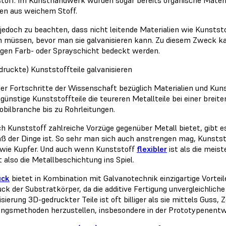
fen aus weichem Stoff.
t jedoch zu beachten, dass nicht leitende Materialien wie Kunststo
 müssen, bevor man sie galvanisieren kann. Zu diesem Zweck kan
higen Farb- oder Sprayschicht bedeckt werden.
druckte) Kunststoffteile galvanisieren
er Fortschritte der Wissenschaft bezüglich Materialien und Kun
günstige Kunststoffteile die teureren Metallteile bei einer brei
bilbranche bis zu Rohrleitungen.
ch Kunststoff zahlreiche Vorzüge gegenüber Metall bietet, gibt
ß der Dinge ist. So sehr man sich auch anstrengen mag, Kunstst
wie Kupfer. Und auch wenn Kunststoff
flexibler
ist als die meist
also die Metallbeschichtung ins Spiel.
uck
bietet in Kombination mit Galvanotechnik einzigartige Vorteil
ck der Substratkörper, da die additive Fertigung unvergleichliche
sierung 3D-gedruckter Teile ist oft billiger als sie mittels Guss
ungsmethoden herzustellen, insbesondere in der Prototypenentw