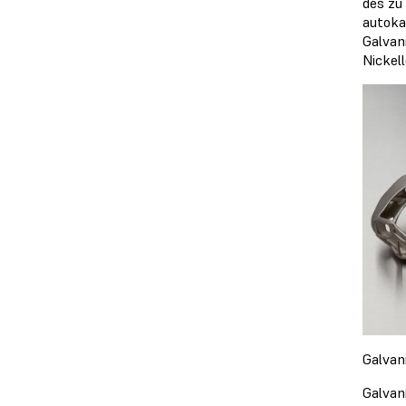
des zu
autoka
Galvan
Nickel
Galvan
Galvan