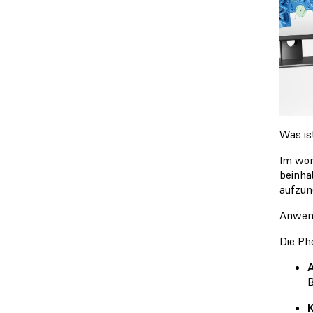
Was is
Im wör
beinha
aufzun
Anwend
Die Ph
A
B
K