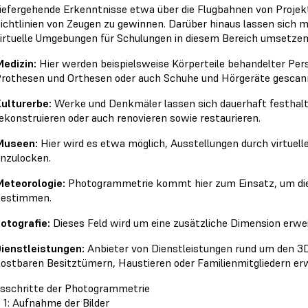
iefergehende Erkenntnisse etwa über die Flugbahnen von Projekt
ichtlinien von Zeugen zu gewinnen. Darüber hinaus lassen sich 
irtuelle Umgebungen für Schulungen in diesem Bereich umsetzen
edizin:
Hier werden beispielsweise Körperteile behandelter Pe
rothesen und Orthesen oder auch Schuhe und Hörgeräte gescan
ulturerbe:
Werke und Denkmäler lassen sich dauerhaft festhalt
ekonstruieren oder auch renovieren sowie restaurieren.
Museen:
Hier wird es etwa möglich, Ausstellungen durch virtue
nzulocken.
eteorologie:
Photogrammetrie kommt hier zum Einsatz, um die
bestimmen.
otografie:
Dieses Feld wird um eine zusätzliche Dimension erwei
ienstleistungen:
Anbieter von Dienstleistungen rund um den 3D
ostbaren Besitztümern, Haustieren oder Familienmitgliedern erw
sschritte der Photogrammetrie
t 1: Aufnahme der Bilder