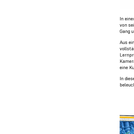
In ein
von se
Gang u
Aus ei
vollst
Lernpr
Kamera
eine K
In die
beleuc