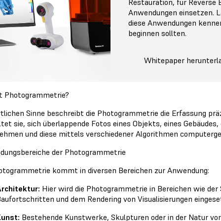
Restauration, für Reverse E
Anwendungen einsetzen. L
diese Anwendungen kennenz
beginnen sollten.
Whitepaper herunterl
t Photogrammetrie?
tlichen Sinne beschreibt die Photogrammetrie die Erfassung prä
ltet sie, sich überlappende Fotos eines Objekts, eines Gebäudes
ehmen und diese mittels verschiedener Algorithmen computerges
ungsbereiche der Photogrammetrie
otogrammetrie kommt in diversen Bereichen zur Anwendung:
rchitektur:
Hier wird die Photogrammetrie in Bereichen wie de
aufortschritten und dem Rendering von Visualisierungen eingese
unst:
Bestehende Kunstwerke, Skulpturen oder in der Natur vo