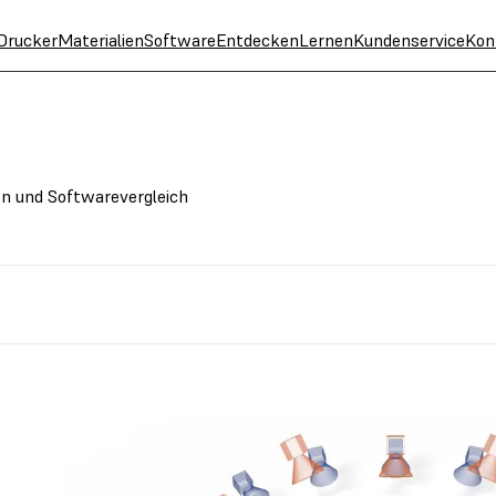
Drucker
Materialien
Software
Entdecken
Lernen
Kundenservice
Kon
en und Softwarevergleich