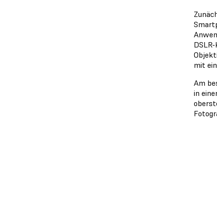
Zunäch
Smartp
Anwend
DSLR-K
Objekt
mit ei
Am bes
in ein
oberst
Fotogra