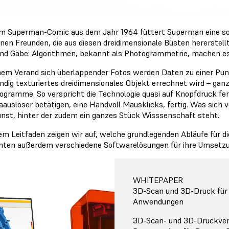
em Superman-Comic aus dem Jahr 1964 füttert Superman eine s
inen Freunden, die aus diesen dreidimensionale Büsten hererstell
nd Gäbe: Algorithmen, bekannt als Photogrammetrie, machen es
nem Verand sich überlappender Fotos werden Daten zu einer Pu
ändig texturiertes dreidimensionales Objekt errechnet wird – gan
ogramme. So verspricht die Technologie quasi auf Knopfdruck fer
auslöser betätigen, eine Handvoll Mausklicks, fertig. Was sich vo
unst, hinter der zudem ein ganzes Stück Wisssenschaft steht.
sem Leitfaden zeigen wir auf, welche grundlegenden Abläufe für 
hten außerdem verschiedene Softwarelösungen für ihre Umsetzu
WHITEPAPER
3D-Scan und 3D-Druck für 
Anwendungen
3D-Scan- und 3D-Druckver