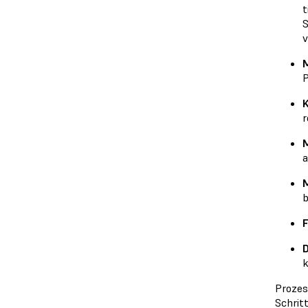
t
S
v
M
P
K
r
a
M
F
D
k
Prozes
Schrit