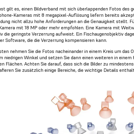
st gilt es, einen Bildverband mit sich überlappenden Fotos de
hone-Kameras mit 8 megapixel-Auflösung liefern bereits akzepta
ung nicht allzu hohe Anforderungen an die Genauigkeit stellt. F
amera mit 18 MP oder mehr empfohlen. Eine Kamera mit Weitwin
iv die geringste Verzerrung aufweist. Ein Fischaugenobjektiv dage
ner Software, die die Verzerrung kompensieren kann.
ten nehmen Sie die Fotos nacheinander in einem Kreis um das Ob
em niedrigen Winkel und setzen Sie dann einen weiteren in einem 
en Flächen. Achten Sie darauf, dass sich die Bilder zu mindestens
fieren Sie zusätzlich einige Bereiche, die wichtige Details enthal