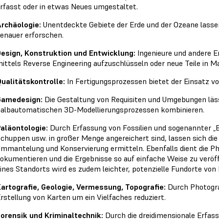
rfasst oder in etwas Neues umgestaltet.
rchäologie:
Unentdeckte Gebiete der Erde und der Ozeane lassen s
enauer erforschen.
esign, Konstruktion und Entwicklung:
Ingenieure und andere E
ittels Reverse Engineering aufzuschlüsseln oder neue Teile in M
ualitätskontrolle:
In Fertigungsprozessen bietet der Einsatz v
Gamedesign:
Die Gestaltung von Requisiten und Umgebungen läs
albautomatischen 3D-Modellierungsprozessen kombinieren.
aläontologie:
Durch Erfassung von Fossilien und sogenannter „
chuppen usw. in großer Menge angereichert sind, lassen sich die 
mmantelung und Konservierung ermitteln. Ebenfalls dient die P
okumentieren und die Ergebnisse so auf einfache Weise zu veröff
ines Standorts wird es zudem leichter, potenzielle Fundorte von
artografie, Geologie, Vermessung, Topografie:
Durch Photogra
rstellung von Karten um ein Vielfaches reduziert.
orensik und Kriminaltechnik:
Durch die dreidimensionale Erfass