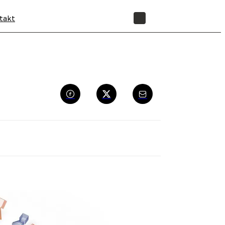
takt
SHOP