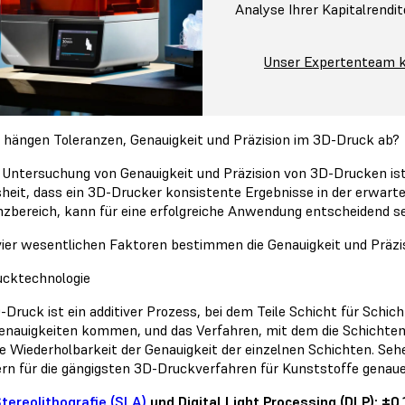
Analyse Ihrer Kapitalrendit
Unser Expertenteam k
hängen Toleranzen, Genauigkeit und Präzision im 3D-Druck ab?
r Untersuchung von Genauigkeit und Präzision von 3D-Drucken ist
heit, dass ein 3D-Drucker konsistente Ergebnisse in der erwartet
nzbereich, kann für eine erfolgreiche Anwendung entscheidend se
vier wesentlichen Faktoren bestimmen die Genauigkeit und Präz
cktechnologie
-Druck ist ein additiver Prozess, bei dem Teile Schicht für Schich
enauigkeiten kommen, und das Verfahren, mit dem die Schichten 
ie Wiederholbarkeit der Genauigkeit der einzelnen Schichten. Seh
rn für die gängigsten 3D-Druckverfahren für Kunststoffe genaue
tereolithografie (SLA)
und
Digital Light Processing (DLP)
: ±0