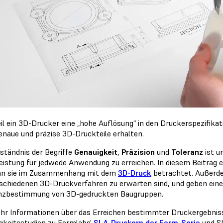
il ein 3D-Drucker eine „
hohe Auflösung
“ in den Druckerspezifika
enaue und präzise 3D-Druckteile erhalten.
rständnis der Begriffe
Genauigkeit
,
Präzision
und
Toleranz
ist u
eistung für jedwede Anwendung zu erreichen. In diesem Beitrag e
an sie im Zusammenhang mit dem
3D-Druck
betrachtet. Außerdem
rschiedenen 3D-Druckverfahren zu erwarten sind, und geben einen 
nzbestimmung von 3D-gedruckten Baugruppen.
hr Informationen über das Erreichen bestimmter Druckergebniss
gkeitsstudien zu Formlabs'
SLA-Druckern der Form-Serie
und
S