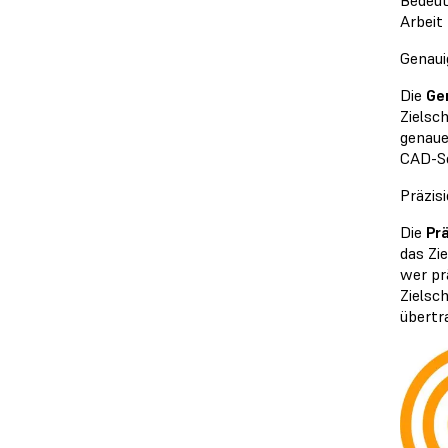
Arbeit
Genaui
Die
Ge
Zielsc
genaue
CAD-So
Präzis
Die
Pr
das Zi
wer pr
Zielsc
übertr