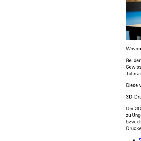
Wovon 
Bei de
Gewiss
Tolera
Diese 
3D-Dru
Der 3D
zu Ung
bzw. d
Drucke
S