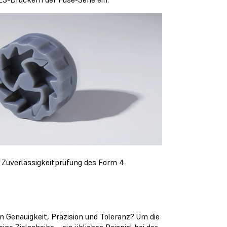
Zuverlässigkeitprüfung des Form 4
en Genauigkeit, Präzision und Toleranz? Um die
ne Zielscheibe – ein übliches Beispiel bei der