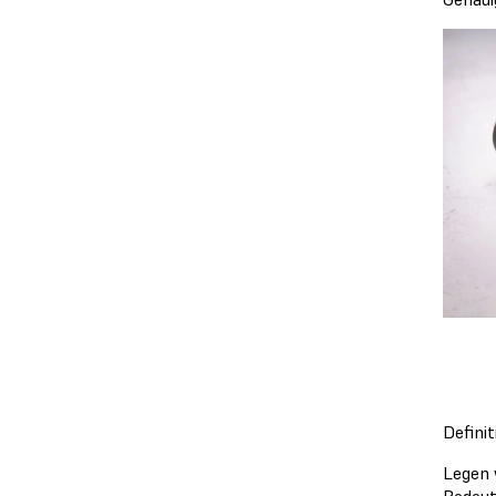
Defini
Legen 
Bedeutu