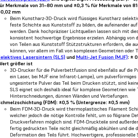
ür Merkmale von 31–80 mm und ±0,3 % für Merkmale von 81–
±0,02 mm
Beim Kunstharz-3D-Druck wird flüssiges Kunstharz selektiv
feste Schichte aus Kunststoff zu bilden, die aufeinander a
werden. Dank hochpräziser Lichtquellen lassen sich mit dies
konsistent hochwertige Ergebnisse erzielen. Abhängig von
von Teilen aus Kunststoff Stützstrukturen erfordern, die a
können, vor allem im Fall von komplexen Geometrien oder 
elektives Lasersintern (SLS)
und
Multi-Jet Fusion (MJF)
: ± 
ert größer ist
3D-Drucker für die Pulverbettfusion sind ebenfalls auf die P
ein Laser, bei MJF eine Infrarot-Lampe), um pulverförmiges 
ungesinterte Pulver das Teil beim Drucken stützt, sind keine
SLS eignet sich deshalb ideal für komplexe Geometrien wie T
Hinterschneidungen, dünnen Wänden und Vertiefungen.
Schmelzschichtung (FDM)
: ±0,5 % (Untergrenze: ±0,5 mm)
Beim FDM-3D-Druck wird thermoplastisches Filament Schic
welcher jedoch die nötige Kontrolle fehlt, um so filigrane D
Druckverfahren möglich sind. FDM-Druckteile sind außerdem
fertig gedruckten Teile nicht gleichmäßig abkühlen und die
Deformation des Teils führt. Hochwertigere, professionel