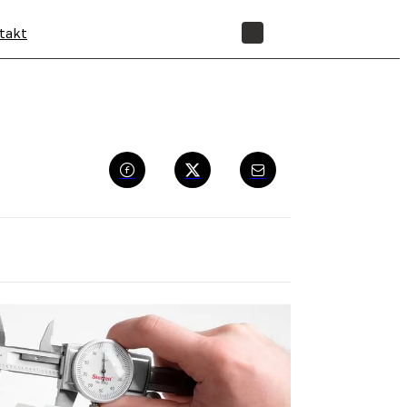
takt
SHOP