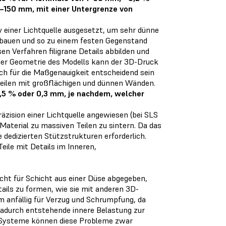
150 mm, mit einer Untergrenze von
 einer Lichtquelle ausgesetzt, um sehr dünne
ufbauen und so zu einem festen Gegenstand
en Verfahren filigrane Details abbilden und
 der Geometrie des Modells kann der 3D-Druck
uch für die Maßgenauigkeit entscheidend sein
Teilen mit großflächigen und dünnen Wänden.
0,5 % oder 0,3 mm, je nachdem, welcher
räzision einer Lichtquelle angewiesen (bei SLS
Material zu massiven Teilen zu sintern. Da das
 dedizierten Stützstrukturen erforderlich.
eile mit Details im Inneren,
ht für Schicht aus einer Düse abgegeben,
etails zu formen, wie sie mit anderen 3D-
 anfällig für Verzug und Schrumpfung, da
 dadurch entstehende innere Belastung zur
le Systeme können diese Probleme zwar