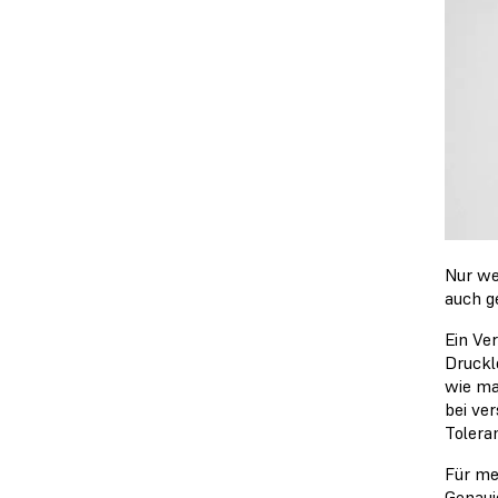
Nur we
auch g
Ein Ve
Druckl
wie m
bei ve
Tolera
Für me
Genaui