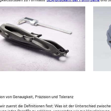
tion von Genauigkeit, Präzision und Toleranz
wir zuerst die Definitionen fest: Was ist der Unterschied zwisch
ng jedes Begriffs zu erklären, verwenden wir zur Visualisierung ei