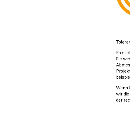
Tolera
Es ste
Sie wi
Abmess
Projek
beispi
Wenn S
wir di
der rec