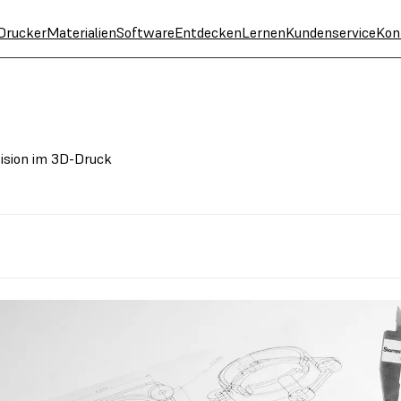
Drucker
Materialien
Software
Entdecken
Lernen
Kundenservice
Kon
zision im 3D-Druck