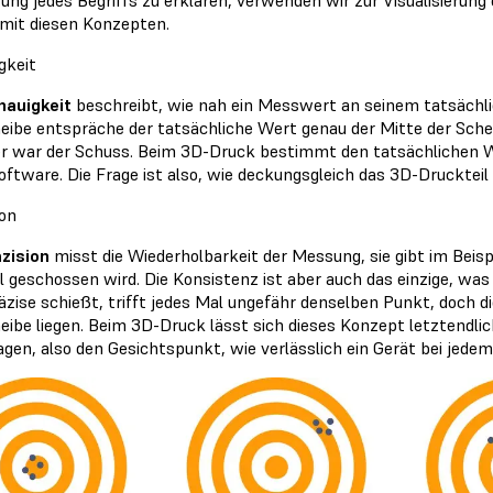
 mit diesen Konzepten.
gkeit
nauigkeit
beschreibt, wie nah ein Messwert an seinem tatsächlic
heibe entspräche der tatsächliche Wert genau der Mitte der Scheib
r war der Schuss. Beim 3D-Druck bestimmt den tatsächlichen W
ftware. Die Frage ist also, wie deckungsgleich das 3D-Druckteil 
ion
äzision
misst die Wiederholbarkeit der Messung, sie gibt im Beispi
el geschossen wird. Die Konsistenz ist aber auch das einzige, was
äzise schießt, trifft jedes Mal ungefähr denselben Punkt, doch d
heibe liegen. Beim 3D-Druck lässt sich dieses Konzept letztendlic
agen, also den Gesichtspunkt, wie verlässlich ein Gerät bei jede