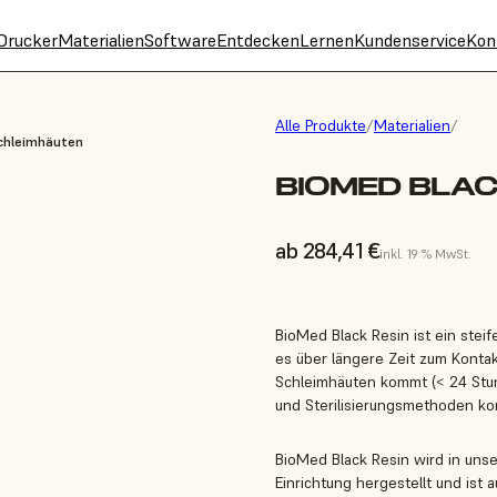
Drucker
Materialien
Software
Entdecken
Lernen
Kundenservice
Kon
Alle Produkte
/
Materialien
/
Schleimhäuten
BIOMED BLAC
ab 284,41 €
inkl. 19 % MwSt.
BioMed Black Resin ist ein stei
es über längere Zeit zum Kontak
Schleimhäuten kommt (< 24 Stun
und Sterilisierungsmethoden ko
BioMed Black Resin wird in unse
Einrichtung hergestellt und ist a