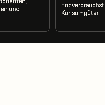
ponenten,
Endverbrauchste
gen und
Konsumgüter