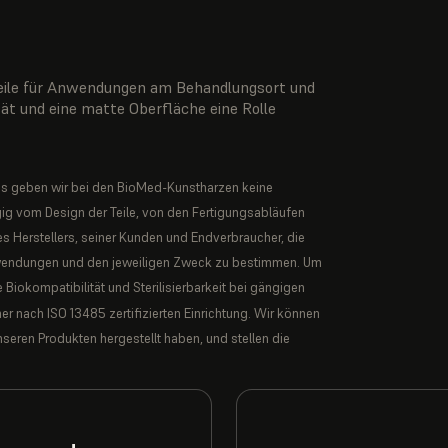
Teile für Anwendungen am Behandlungsort und
tät und eine matte Oberfläche eine Rolle
s geben wir bei den BioMed-Kunstharzen keine
g vom Design der Teile, von den Fertigungsabläufen
es Herstellers, seiner Kunden und Endverbraucher, die
n Anwendungen und den jeweiligen Zweck zu bestimmen. Um
 Biokompatibilität und Sterilisierbarkeit bei gängigen
 nach ISO 13485 zertifizierten Einrichtung. Wir können
seren Produkten hergestellt haben, und stellen die