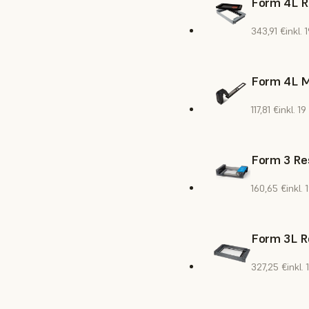
Form 4L R
343,91 €
inkl.
Form 4L M
117,81 €
inkl. 1
Form 3 Res
160,65 €
inkl.
Form 3L R
327,25 €
inkl.