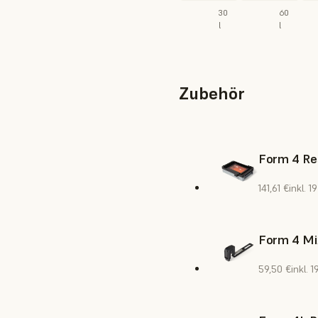
30
60
l
l
Zubehör
Form 4 Re
141,61 €
inkl. 
Form 4 Mi
59,50 €
inkl. 