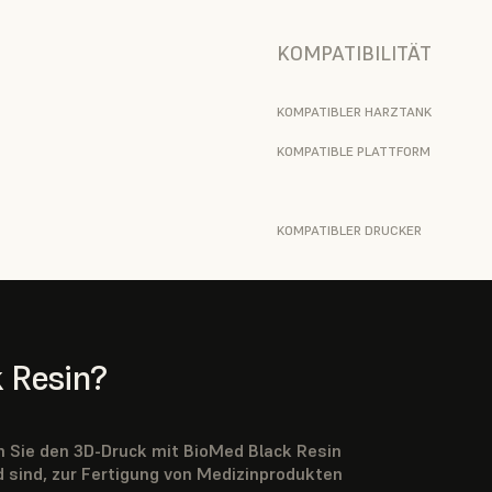
KOMPATIBILITÄT
KOMPATIBLER HARZTANK
KOMPATIBLE PLATTFORM
KOMPATIBLER DRUCKER
 Resin?
en Sie den 3D-Druck mit BioMed Black Resin
d sind, zur Fertigung von Medizinprodukten