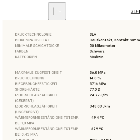
3D-
DRUCKTECHNOLOGIE
SLA
BIOKOMPATIBILITÄT
Hautkontakt, Kontakt mit 
MINIMALE SCHICHTDICKE
50 Mikrometer
FARBEN
Schwarz
KATEGORIEN
Medizin
MAXIMALE ZUGFESTIGKEIT
36.0 MPa
BRUCHDEHNUNG
14.0 %
BIEGEBRUCHFESTIGKEIT
57.16 MPa
SHORE-HÄRTE
77.0 D
IZOD-SCHLAGZÄHIGKEIT
24.77 J/m
(GEKERBT)
IZOD-SCHLAGZÄHIGKEIT
348.03 J/m
(UNGEKERBT)
WÄRMEFORMBESTÄNDIGKEITSTEMP.
49.4 °C
BEI 1,8 MPA
WÄRMEFORMBESTÄNDIGKEITSTEMP.
67.9 °C
BEI 0,45 MPA
ZUGMODUL
1523.74 MPa