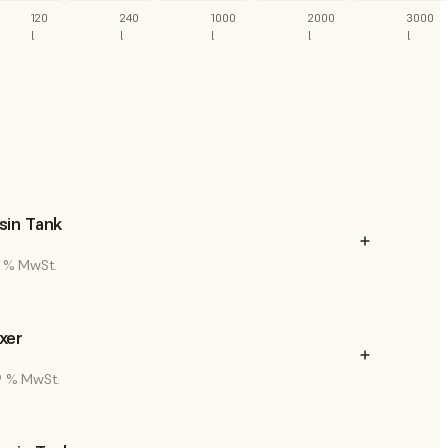
120
240
1000
2000
3000
l
l
l
l
l
sin Tank
19 % MwSt.
xer
19 % MwSt.