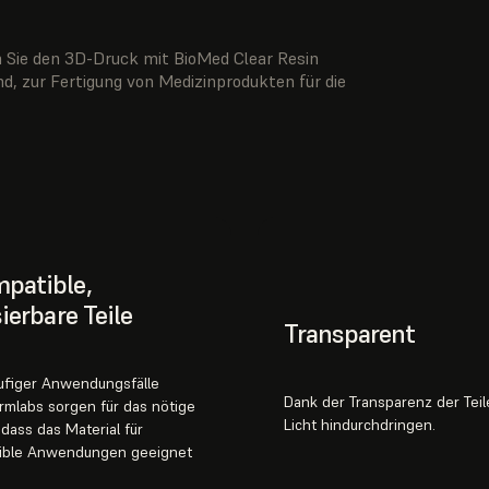
n Sie den 3D-Druck mit BioMed Clear Resin
nd, zur Fertigung von Medizinprodukten für die
patible,
sierbare Teile
Transparent
äufiger Anwendungsfälle
Dank der Transparenz der Tei
rmlabs sorgen für das nötige
Licht hindurchdringen.
 dass das Material für
ible Anwendungen geeignet