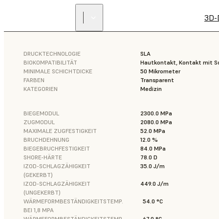
3D-
DRUCKTECHNOLOGIE
SLA
BIOKOMPATIBILITÄT
Hautkontakt, Kontakt mit 
MINIMALE SCHICHTDICKE
50 Mikrometer
FARBEN
Transparent
KATEGORIEN
Medizin
BIEGEMODUL
2300.0 MPa
ZUGMODUL
2080.0 MPa
MAXIMALE ZUGFESTIGKEIT
52.0 MPa
BRUCHDEHNUNG
12.0 %
BIEGEBRUCHFESTIGKEIT
84.0 MPa
SHORE-HÄRTE
78.0 D
IZOD-SCHLAGZÄHIGKEIT
35.0 J/m
(GEKERBT)
IZOD-SCHLAGZÄHIGKEIT
449.0 J/m
(UNGEKERBT)
WÄRMEFORMBESTÄNDIGKEITSTEMP.
54.0 °C
BEI 1,8 MPA
WÄRMEFORMBESTÄNDIGKEITSTEMP.
67.0 °C