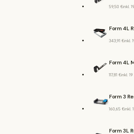
59,50 €
inkl. 
Form 4L R
343,91 €
inkl.
Form 4L M
117,81 €
inkl. 1
Form 3 Res
160,65 €
inkl.
Form 3L R