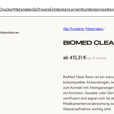
Drucker
Materialien
Software
Entdecken
Lernen
Kundenservice
Kon
Alle Produkte
/
Materialien
/
Schleimhäuten
BIOMED CLEA
ab 415,31 €
inkl. 19 % MwSt.
BioMed Clear Resin ist ein tran
biokompatible Anwendungen, bei
zum Kontakt mit Atemgaswegen 
mit Knochen, Gewebe oder Dentin
zertifiziert und eignet sich f
Medikamentenverabreichung sow
Wasseraufnahme wichtig sind.