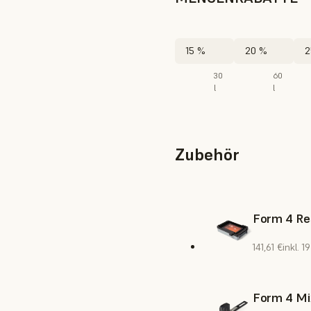
15 %
20 %
2
30
60
l
l
Zubehör
Form 4 Re
141,61 €
inkl. 
Form 4 Mi