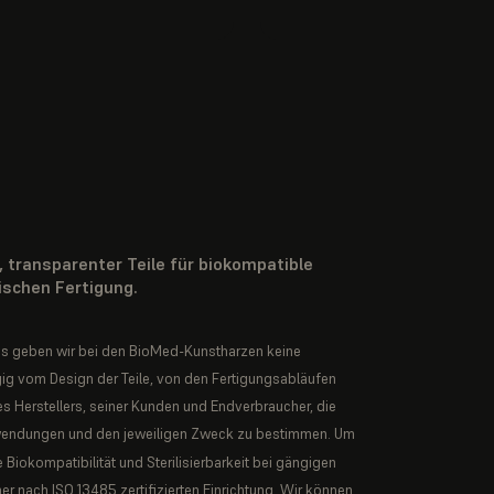
, transparenter Teile für biokompatible
schen Fertigung.
s geben wir bei den BioMed-Kunstharzen keine
g vom Design der Teile, von den Fertigungsabläufen
es Herstellers, seiner Kunden und Endverbraucher, die
n Anwendungen und den jeweiligen Zweck zu bestimmen. Um
 Biokompatibilität und Sterilisierbarkeit bei gängigen
 nach ISO 13485 zertifizierten Einrichtung. Wir können