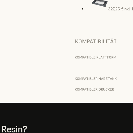
327,25 €
inkl.
KOMPATIBILITÄT
KOMPATIBLE PLATTFORM
KOMPATIBLER HARZTANK
KOMPATIBLER DRUCKER
 Resin?