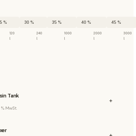
5 %
30 %
35 %
40 %
45 %
120
240
1000
2000
3000
l
l
l
l
l
sin Tank
19 % MwSt.
xer