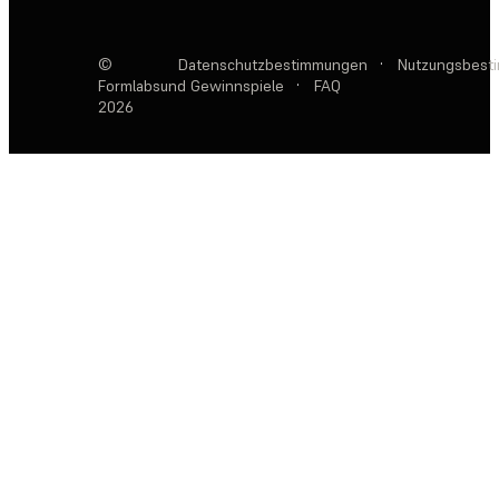
©
Datenschutzbestimmungen
·
Nutzungsbest
Formlabs
und Gewinnspiele
·
FAQ
2026