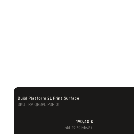
Build Platform 2L Print Surface
SKU : RP-QRBPL-PSF-01
190,40 €
inkl. 19 % MwSt.