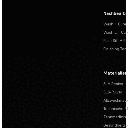
Nachbearbe
Wash + Cure
Wash L + Cur
Fuse Sift + Fu
Finishing Tool
Materialien
SLA Resins
SLS-Pulver
Allzweckmater
Technische Ma
Zahnmedizin
Gesundheits