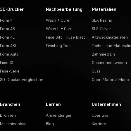
3D-Drucker
Nachbearbeitung
Materialien
Form 4
Wash + Cure
SLA Resins
Form 4B
Wash L + Cure L
SLS-Pulver
Form 4L
Fuse Sift + Fuse Blast
Allzweckmaterialien
Form 4BL
Finishing Tools
Technische Materiali
Form Auto
Zahnmedizin
Fuse X1
Gesundheitswesen
Fuse-Serie
Guss
3D-Drucker vergleichen
Open Material Mode
Branchen
Lernen
Unternehmen
Drohnen
Anwendungen
Über uns
Maschinenbau
Blog
Karriere