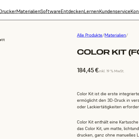
Drucker
Materialien
Software
Entdecken
Lernen
Kundenservice
Kon
Alle Produkte
/
Materialien
/
att
COLOR KIT (F
184,45 €
inkl. 19 % MwSt.
Color Kit ist die erste integri
ermöglicht den 3D-Druck in ver
oder Lackiertätigkeiten erforderl
Color Kit enthält eine Kartusch
das Color Kit, um matte, lichtu
drucken, ganz ohne manuelles L