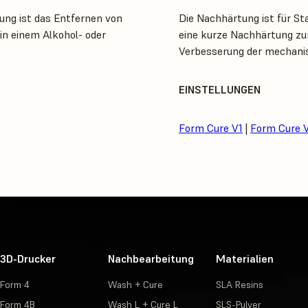
ng ist das Entfernen von
Die Nachhärtung ist für St
in einem Alkohol- oder
eine kurze Nachhärtung zur
Verbesserung der mechani
EINSTELLUNGEN
Form Cure V1
|
Form Cure 
3D-Drucker
Nachbearbeitung
Materialien
Form 4
Wash + Cure
SLA Resins
Form 4B
Wash L + Cure L
SLS-Pulver