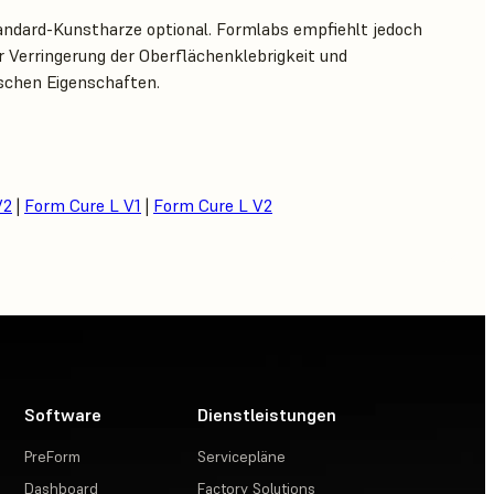
andard-Kunstharze optional. Formlabs empfiehlt jedoch
 Verringerung der Oberflächenklebrigkeit und
schen Eigenschaften.
V2
|
Form Cure L V1
|
Form Cure L V2
Software
Dienstleistungen
PreForm
Servicepläne
Dashboard
Factory Solutions