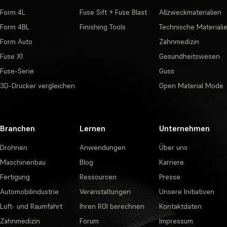
Form 4L
Fuse Sift + Fuse Blast
Allzweckmaterialien
Form 4BL
Finishing Tools
Technische Materiali
Form Auto
Zahnmedizin
Fuse X1
Gesundheitswesen
Fuse-Serie
Guss
3D-Drucker vergleichen
Open Material Mode
Branchen
Lernen
Unternehmen
Drohnen
Anwendungen
Über uns
Maschinenbau
Blog
Karriere
Fertigung
Ressourcen
Presse
Automobilindustrie
Veranstaltungen
Unsere Initiativen
Luft- und Raumfahrt
Ihren ROI berechnen
Kontaktdaten
Zahnmedizin
Forum
Impressum