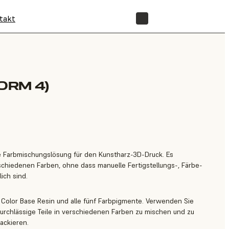
takt
SHOP
ORM 4)
erte Farbmischungslösung für den Kunstharz-3D-Druck. Es
schiedenen Farben, ohne dass manuelle Fertigstellungs-, Färbe-
ich sind.
e Color Base Resin und alle fünf Farbpigmente. Verwenden Sie
ndurchlässige Teile in verschiedenen Farben zu mischen und zu
ackieren.