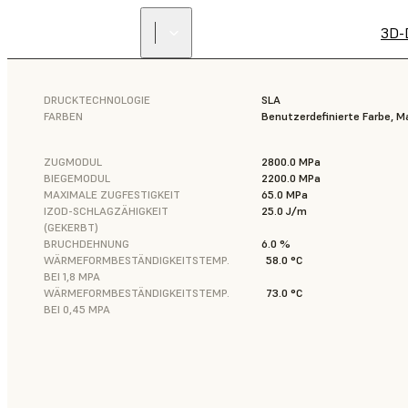
3D-
DRUCKTECHNOLOGIE
SLA
FARBEN
Benutzerdefinierte Farbe, M
ZUGMODUL
2800.0 MPa
BIEGEMODUL
2200.0 MPa
MAXIMALE ZUGFESTIGKEIT
65.0 MPa
IZOD-SCHLAGZÄHIGKEIT
25.0 J/m
(GEKERBT)
BRUCHDEHNUNG
6.0 %
WÄRMEFORMBESTÄNDIGKEITSTEMP.
58.0 °C
BEI 1,8 MPA
WÄRMEFORMBESTÄNDIGKEITSTEMP.
73.0 °C
BEI 0,45 MPA