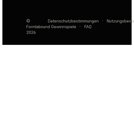
©
Datenschutzbestimmungen
·
Nutzungsbest
Formlabs
und Gewinnspiele
·
FAQ
2026