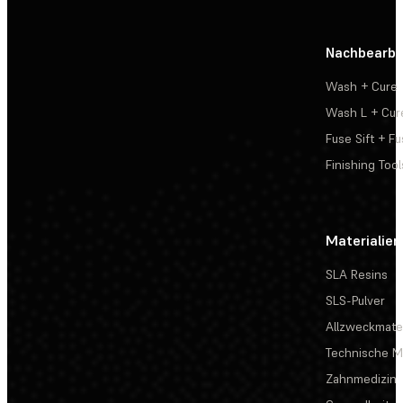
Nachbearbe
Wash + Cure
Wash L + Cur
Fuse Sift + Fu
Finishing Tool
Materialien
SLA Resins
SLS-Pulver
Allzweckmater
Technische Ma
Zahnmedizin