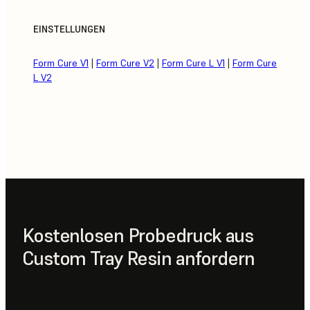
EINSTELLUNGEN
Form Cure V1
|
Form Cure V2
|
Form Cure L V1
|
Form Cure
L V2
Kostenlosen Probedruck aus
Custom Tray Resin anfordern