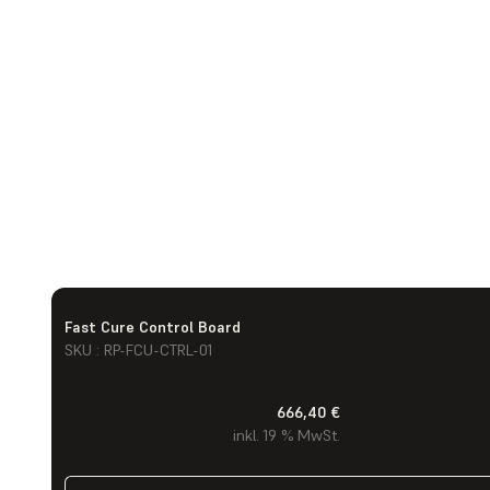
Fast Cure Control Board
SKU : RP-FCU-CTRL-01
666,40 €
inkl. 19 % MwSt.