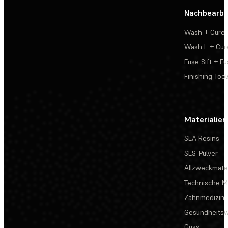
Nachbearbe
Wash + Cure
Wash L + Cur
Fuse Sift + Fu
Finishing Tool
Materialien
SLA Resins
SLS-Pulver
Allzweckmater
Technische Ma
Zahnmedizin
Gesundheits
Guss