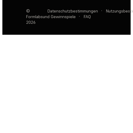
©
Datenschutzbestimmungen
·
Nutzungsbest
Formlabs
und Gewinnspiele
·
FAQ
2026