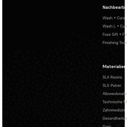
Nachbearbe
Wash + Cure
Wash L + Cur
Fuse Sift + Fu
Finishing Tool
Materialien
SLA Resins
SLS-Pulver
Allzweckmater
Technische Ma
Zahnmedizin
Gesundheits
Guss