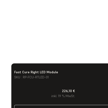
Fast Cure Right LED Module
SKU : RP-FCU-RTLED-01
226,10 €
inkl. 19 % MwSt.