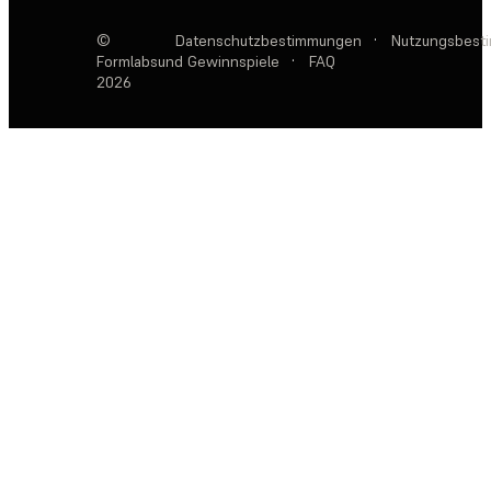
©
Datenschutzbestimmungen
·
Nutzungsbest
Formlabs
und Gewinnspiele
·
FAQ
2026