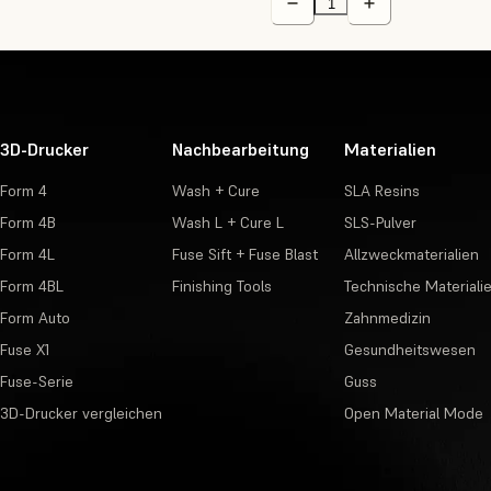
3D-Drucker
Nachbearbeitung
Materialien
Form 4
Wash + Cure
SLA Resins
Form 4B
Wash L + Cure L
SLS-Pulver
Form 4L
Fuse Sift + Fuse Blast
Allzweckmaterialien
Form 4BL
Finishing Tools
Technische Materiali
Form Auto
Zahnmedizin
Fuse X1
Gesundheitswesen
Fuse-Serie
Guss
3D-Drucker vergleichen
Open Material Mode