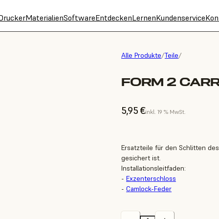
Drucker
Materialien
Software
Entdecken
Lernen
Kundenservice
Kon
Alle Produkte
/
Teile
/
FORM 2 CARR
5,95 €
inkl. 19 % MwSt.
Ersatzteile für den Schlitten de
gesichert ist.
Installationsleitfaden:
-
Exzenterschloss
-
Camlock-Feder