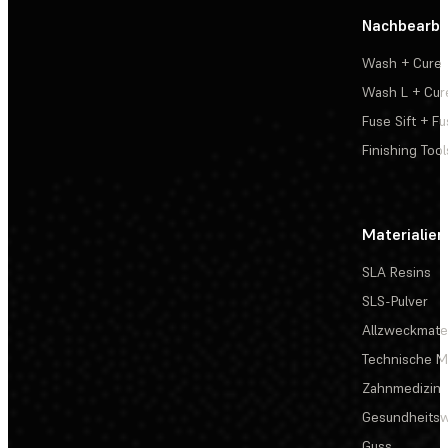
Nachbearbe
Wash + Cure
Wash L + Cur
Fuse Sift + Fu
Finishing Tool
Materialien
SLA Resins
SLS-Pulver
Allzweckmater
Technische Ma
Zahnmedizin
Gesundheits
Guss