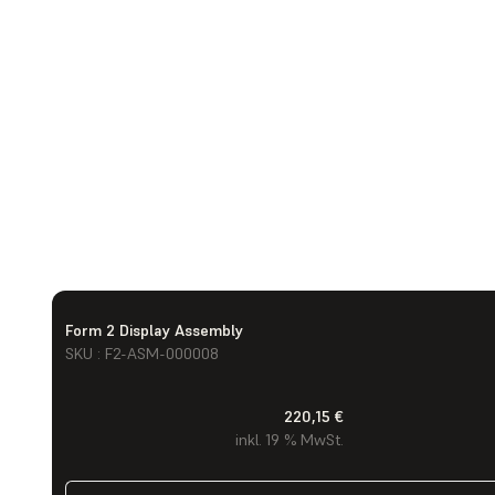
Form 2 Display Assembly
SKU : F2-ASM-000008
220,15 €
inkl. 19 % MwSt.