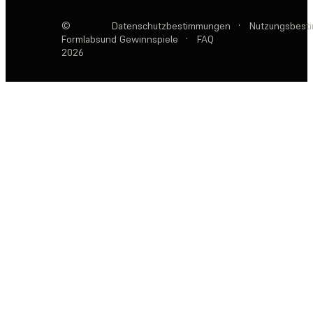
©
Datenschutzbestimmungen
·
Nutzungsbest
Formlabs
und Gewinnspiele
·
FAQ
2026