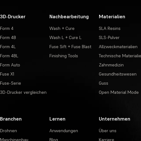
3D-Drucker
Nachbearbeitung
Materialien
Form 4
Wash + Cure
SLA Resins
Form 4B
Wash L + Cure L
SLS-Pulver
Form 4L
Fuse Sift + Fuse Blast
Allzweckmaterialien
Form 4BL
Finishing Tools
Technische Materiali
Form Auto
Zahnmedizin
Fuse X1
Gesundheitswesen
Fuse-Serie
Guss
3D-Drucker vergleichen
Open Material Mode
Branchen
Lernen
Unternehmen
Drohnen
Anwendungen
Über uns
Maschinenbau
Blog
Karriere