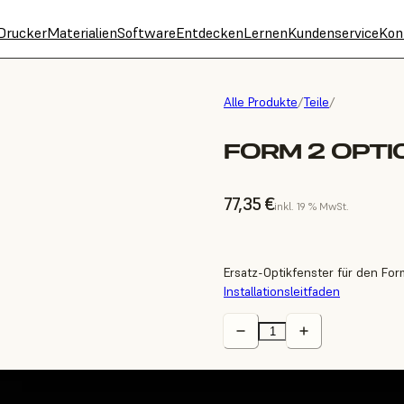
Drucker
Materialien
Software
Entdecken
Lernen
Kundenservice
Kon
Alle Produkte
/
Teile
/
FORM 2 OPT
77,35 €
inkl. 19 % MwSt.
Ersatz-Optikfenster für den For
Installationsleitfaden