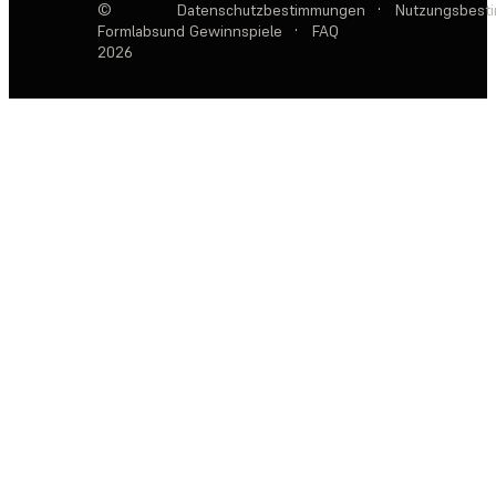
©
Datenschutzbestimmungen
·
Nutzungsbest
Formlabs
und Gewinnspiele
·
FAQ
2026