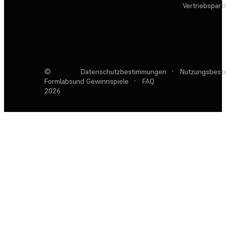
Vertriebspar
©
Datenschutzbestimmungen
·
Nutzungsbest
Formlabs
und Gewinnspiele
·
FAQ
2026