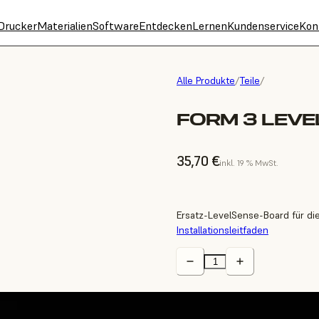
Drucker
Materialien
Software
Entdecken
Lernen
Kundenservice
Kon
Alle Produkte
/
Teile
/
FORM 3 LEV
35,70 €
inkl. 19 % MwSt.
Ersatz-LevelSense-Board für di
Installationsleitfaden