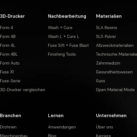
3D-Drucker
Nachbearbeitung
Materialien
Form 4
Wash + Cure
SLA Resins
Form 4B
Wash L + Cure L
SLS-Pulver
Form 4L
Fuse Sift + Fuse Blast
Allzweckmaterialien
Form 4BL
Finishing Tools
Technische Materiali
Form Auto
Zahnmedizin
Fuse X1
Gesundheitswesen
Fuse-Serie
Guss
3D-Drucker vergleichen
Open Material Mode
Branchen
Lernen
Unternehmen
Drohnen
Anwendungen
Über uns
Maschinenbau
Blog
Karriere