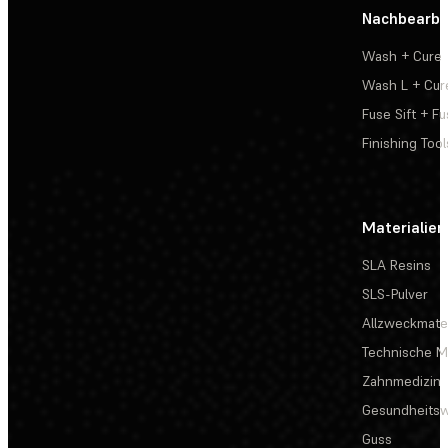
Nachbearbe
Wash + Cure
Wash L + Cur
Fuse Sift + Fu
Finishing Tool
Materialien
SLA Resins
SLS-Pulver
Allzweckmater
Technische Ma
Zahnmedizin
Gesundheits
Guss