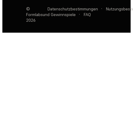
©
Datenschutzbestimmungen
·
Nutzungsbest
Formlabs
und Gewinnspiele
·
FAQ
2026