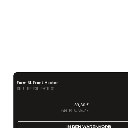
Form 3L Front Heater
SKU : RP-F3L-FHTR-01
83,30 €
inkl. 19 % MwSt.
IN DEN WARENKORB