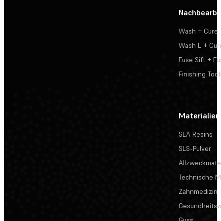
Nachbearbe
Wash + Cure
Wash L + Cur
Fuse Sift + Fu
Finishing Tool
Materialien
SLA Resins
SLS-Pulver
Allzweckmater
Technische Ma
Zahnmedizin
Gesundheits
Guss