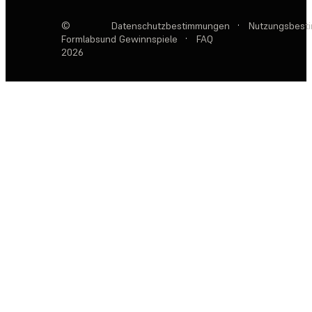
©
Datenschutzbestimmungen
·
Nutzungsbest
Formlabs
und Gewinnspiele
·
FAQ
2026