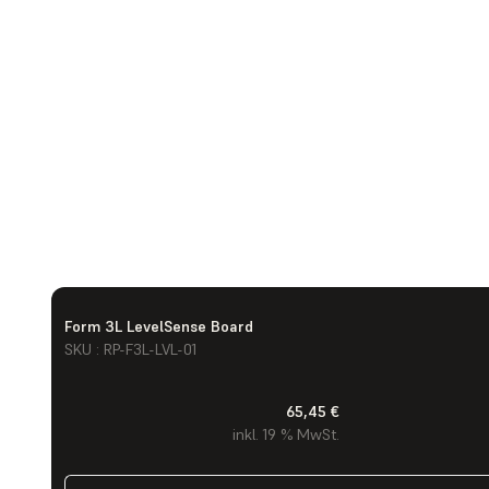
Form 3L LevelSense Board
SKU : RP-F3L-LVL-01
65,45 €
inkl. 19 % MwSt.