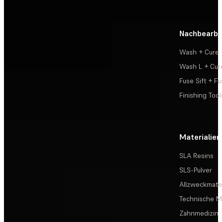
Nachbearbe
Wash + Cure
Wash L + Cur
Fuse Sift + Fu
Finishing Tool
Materialien
SLA Resins
SLS-Pulver
Allzweckmater
Technische Ma
Zahnmedizin