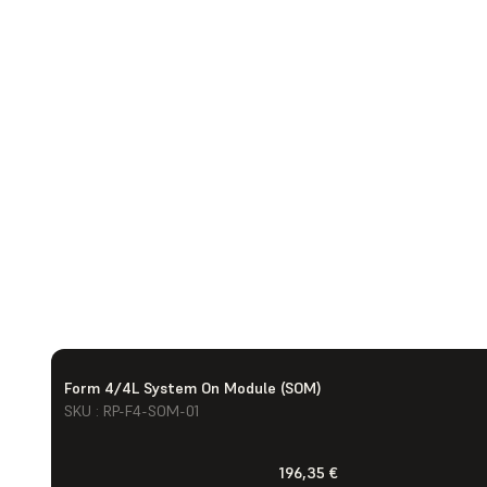
Form 4/4L System On Module (SOM)
SKU : RP-F4-SOM-01
196,35 €