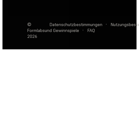
©
Datenschutzbestimmungen
·
Nutzungsbest
Formlabs
und Gewinnspiele
·
FAQ
2026