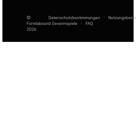
©
Datenschutzbestimmungen
·
Nutzungsbest
Formlabs
und Gewinnspiele
·
FAQ
2026