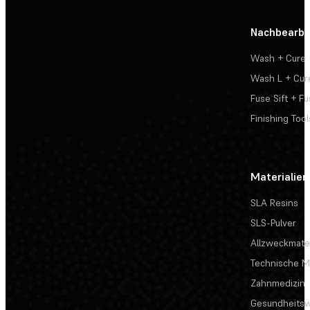
Nachbearbe
Wash + Cure
Wash L + Cur
Fuse Sift + Fu
Finishing Tool
Materialien
SLA Resins
SLS-Pulver
Allzweckmater
Technische Ma
Zahnmedizin
Gesundheits