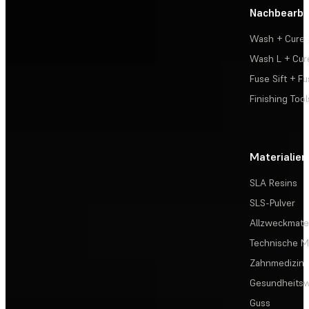
Nachbearbe
Wash + Cure
Wash L + Cur
Fuse Sift + Fu
Finishing Tool
Materialien
SLA Resins
SLS-Pulver
Allzweckmater
Technische Ma
Zahnmedizin
Gesundheits
Guss