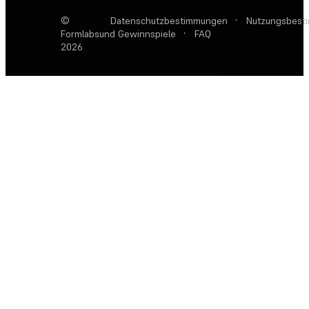
©
Datenschutzbestimmungen
·
Nutzungsbest
Formlabs
und Gewinnspiele
·
FAQ
2026