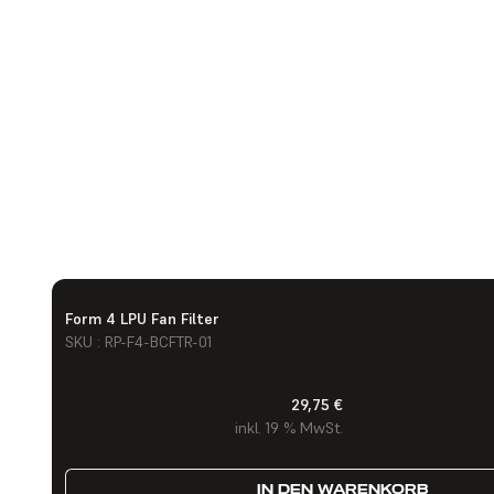
Form 4 LPU Fan Filter
SKU : RP-F4-BCFTR-01
29,75 €
inkl. 19 % MwSt.
IN DEN WARENKORB