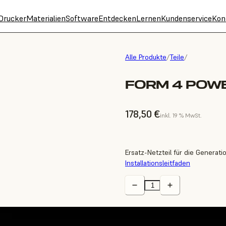
Drucker
Materialien
Software
Entdecken
Lernen
Kundenservice
Kon
Alle Produkte
/
Teile
/
FORM 4 POWE
178,50 €
inkl. 19 % MwSt.
Ersatz-Netzteil für die Generati
Installationsleitfaden