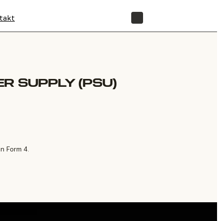
takt
SHOP
R SUPPLY (PSU)
on Form 4.