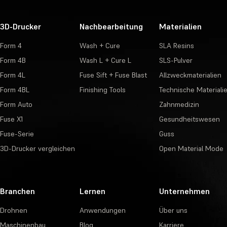
3D-Drucker
Nachbearbeitung
Materialien
Form 4
Wash + Cure
SLA Resins
Form 4B
Wash L + Cure L
SLS-Pulver
Form 4L
Fuse Sift + Fuse Blast
Allzweckmaterialien
Form 4BL
Finishing Tools
Technische Materiali
Form Auto
Zahnmedizin
Fuse X1
Gesundheitswesen
Fuse-Serie
Guss
3D-Drucker vergleichen
Open Material Mode
Branchen
Lernen
Unternehmen
Drohnen
Anwendungen
Über uns
Maschinenbau
Blog
Karriere