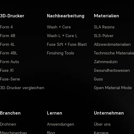
3D-Drucker
Nachbearbeitung
Materialien
Form 4
Wash + Cure
SLA Resins
Form 4B
Wash L + Cure L
SLS-Pulver
Form 4L
Fuse Sift + Fuse Blast
Allzweckmaterialien
Form 4BL
Finishing Tools
Technische Materiali
Form Auto
Zahnmedizin
Fuse X1
Gesundheitswesen
Fuse-Serie
Guss
3D-Drucker vergleichen
Open Material Mode
Branchen
Lernen
Unternehmen
Drohnen
Anwendungen
Über uns
Maschinenbau
Blog
Karriere