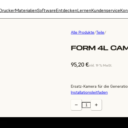
Drucker
Materialien
Software
Entdecken
Lernen
Kundenservice
Kon
Alle Produkte
/
Teile
/
FORM 4L CA
95,20 €
inkl. 19 % MwSt.
Ersatz-Kamera für die Generatio
Installationsleitfaden