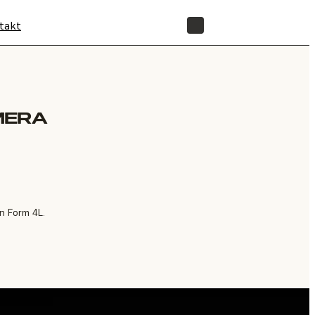
takt
SHOP
MERA
n Form 4L.