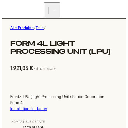
Alle Produkte
/
Teile
/
FORM 4L LIGHT
PROCESSING UNIT (LPU)
1.921,85 €
inkl. 19 % MwSt.
Ersatz-LPU (Light Processing Unit) für die Generation
Form 4L.
Installationsleitfaden
KOMPATIBLE GERÄTE
Form 4L/4BL