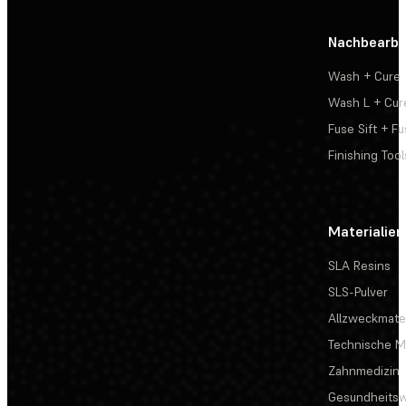
Nachbearbe
Wash + Cure
Wash L + Cur
Fuse Sift + Fu
Finishing Tool
Materialien
SLA Resins
SLS-Pulver
Allzweckmater
Technische Ma
Zahnmedizin
Gesundheits