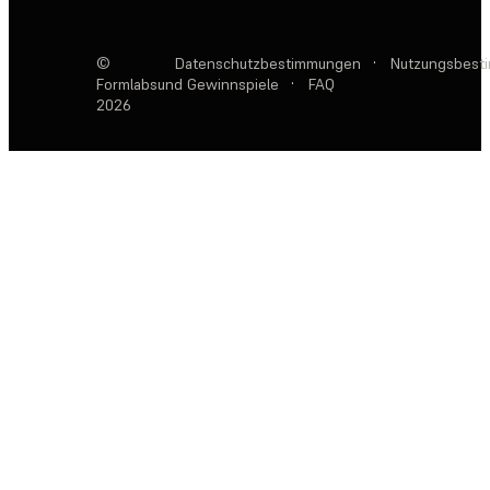
©
Datenschutzbestimmungen
·
Nutzungsbest
Formlabs
und Gewinnspiele
·
FAQ
2026