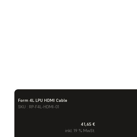
Form 4L LPU HDMI Cable
SKU : RP-F4L-HDMI-01
41,65 €
inkl. 19 % MwSt.