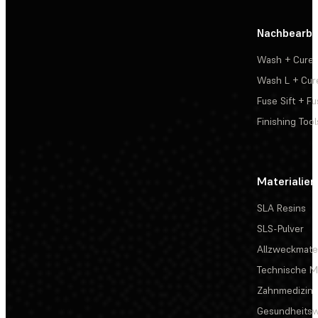
Nachbearbe
Wash + Cure
Wash L + Cur
Fuse Sift + Fu
Finishing Tool
Materialien
SLA Resins
SLS-Pulver
Allzweckmater
Technische Ma
Zahnmedizin
Gesundheits