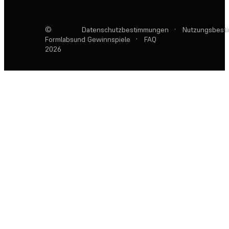
©
Datenschutzbestimmungen
·
Nutzungsbest
Formlabs
und Gewinnspiele
·
FAQ
2026