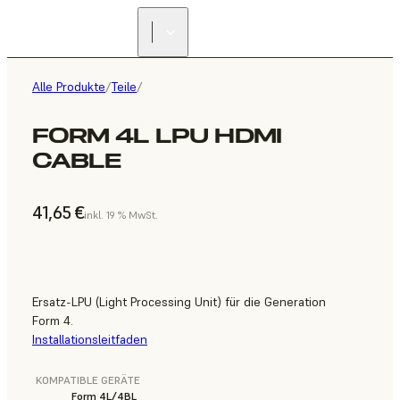
Alle Produkte
/
Teile
/
FORM 4L LPU HDMI
CABLE
41,65 €
inkl. 19 % MwSt.
Ersatz-LPU (Light Processing Unit) für die Generation
Form 4.
Installationsleitfaden
KOMPATIBLE GERÄTE
Form 4L/4BL