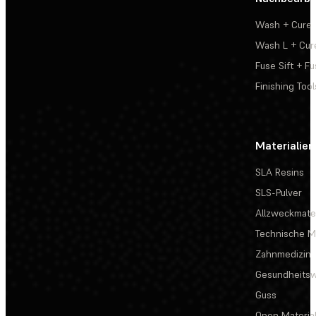
Wash + Cure
Wash L + Cur
Fuse Sift + Fu
Finishing Tool
Materialien
SLA Resins
SLS-Pulver
Allzweckmater
Technische Ma
Zahnmedizin
Gesundheits
Guss
Open Materia