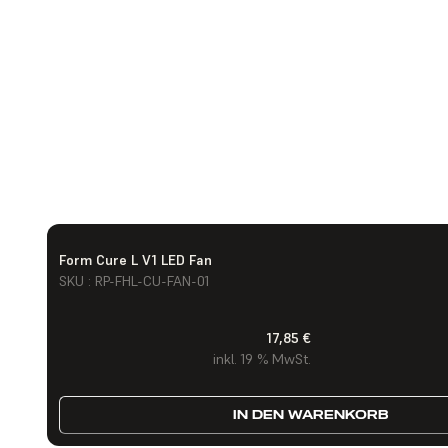
Form Cure L V1 LED Fan
SKU : RP-FHL-CU-FAN-01
17,85 €
inkl. 19 % MwSt.
IN DEN WARENKORB