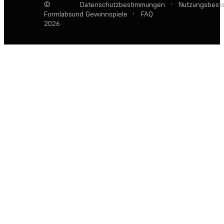
©
Datenschutzbestimmungen
·
Nutzungsbest
Formlabs
und Gewinnspiele
·
FAQ
2026