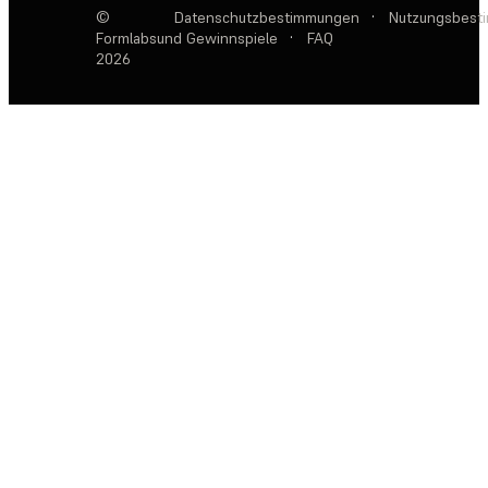
©
Datenschutzbestimmungen
·
Nutzungsbest
Formlabs
und Gewinnspiele
·
FAQ
2026