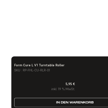
Form Cure L V1 Turntable Roller
SKU : RP-FHL-CU-RLR-01
5,95 €
inkl. 19 % MwSt.
IN DEN WARENKORB