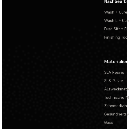
Nachbearbe
Wash + Cure
Wash L + Cur
Fuse Sift + Fu
Finishing Tool
Materialien
SLA Resins
SLS-Pulver
Allzweckmater
Technische Ma
Zahnmedizin
Gesundheits
Guss