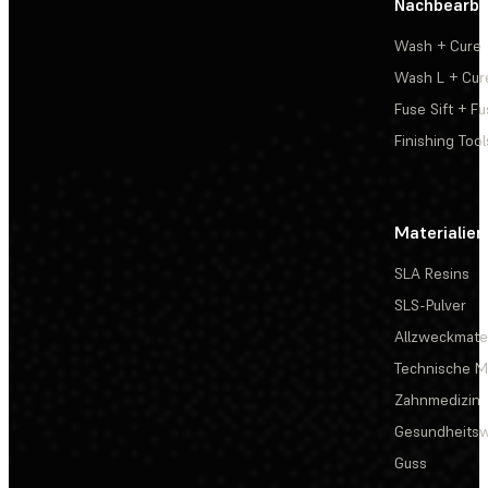
Nachbearbe
Wash + Cure
Wash L + Cur
Fuse Sift + Fu
Finishing Tool
Materialien
SLA Resins
SLS-Pulver
Allzweckmater
Technische Ma
Zahnmedizin
Gesundheits
Guss