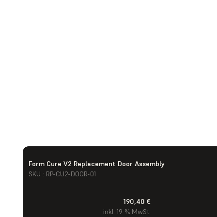
Form Cure V2 Replacement Door Assembly
SKU : RP-CU2-DOOR-01
190,40 €
inkl. 19 % MwSt.