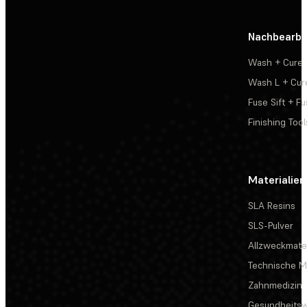
Nachbearbe
Wash + Cure
Wash L + Cur
Fuse Sift + Fu
Finishing Tool
Materialien
SLA Resins
SLS-Pulver
Allzweckmater
Technische Ma
Zahnmedizin
Gesundheits