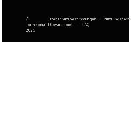
©
Datenschutzbestimmungen
·
Nutzungsbest
Formlabs
und Gewinnspiele
·
FAQ
2026