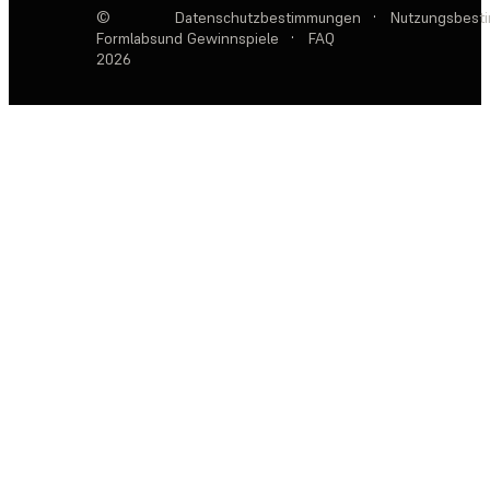
©
Datenschutzbestimmungen
·
Nutzungsbest
Formlabs
und Gewinnspiele
·
FAQ
2026