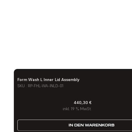
Form Wash L Inner Lid Assembly
SKU : RP-FHL-WA-INLD-01
440,30 €
inkl. 19 % MwSt.
IN DEN WARENKORB