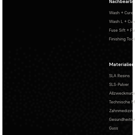
Nachbearbe
Wash + Cure
Wash L + Cur
Fuse Sift + Fu
Finishing Tool
Materialien
SLA Resins
SLS-Pulver
Allzweckmater
Technische Ma
Zahnmedizin
Gesundheits
Guss