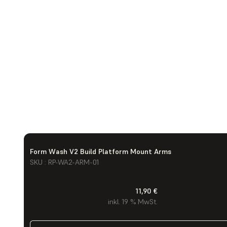
Form Wash V2 Build Platform Mount Arms
SKU : RP-WA2-ARM-01
11,90 €
inkl. 19 % MwSt.