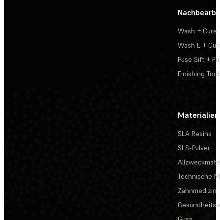
Nachbearbe
Wash + Cure
Wash L + Cur
Fuse Sift + Fu
Finishing Tool
Materialien
SLA Resins
SLS-Pulver
Allzweckmater
Technische Ma
Zahnmedizin
Gesundheits
Guss