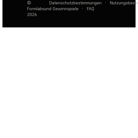
©
Datenschutzbestimmungen
·
Nutzungsbest
Formlabs
und Gewinnspiele
·
FAQ
2026