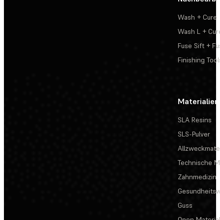
Wash + Cure
Wash L + Cur
Fuse Sift + Fu
Finishing Tool
Materialien
SLA Resins
SLS-Pulver
Allzweckmater
Technische Ma
Zahnmedizin
Gesundheits
Guss
Open Materia