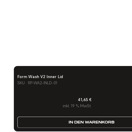
Form Wash V2 Inner Lid
SKU : RP-WA2-INLD-01
41,65 €
inkl. 19 % MwSt.
IN DEN WARENKORB