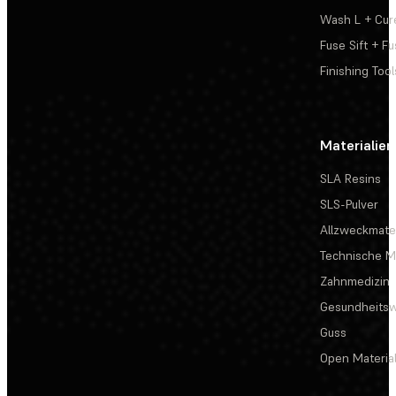
Wash L + Cur
Fuse Sift + Fu
Finishing Tool
Materialien
SLA Resins
SLS-Pulver
Allzweckmater
Technische Ma
Zahnmedizin
Gesundheits
Guss
Open Materia