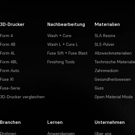
3D-Drucker
Nachbearbeitung
Materialien
Form 4
Wash + Cure
SLA Resins
Form 4B
Wash L + Cure L
SLS-Pulver
Form 4L
Fuse Sift + Fuse Blast
Allzweckmaterialien
Form 4BL
Finishing Tools
Technische Materiali
Form Auto
Zahnmedizin
Fuse X1
Gesundheitswesen
Fuse-Serie
Guss
3D-Drucker vergleichen
Open Material Mode
Branchen
Lernen
Unternehmen
Drohnen
Anwendungen
Über uns