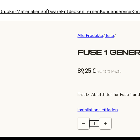
Drucker
Materialien
Software
Entdecken
Lernen
Kundenservice
Kon
Alle Produkte
/
Teile
/
FUSE 1 GENER
89,25 €
inkl. 19 % MwSt.
Ersatz-Abluftfilter für Fuse 1 un
Installationsleitfaden