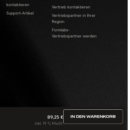
kontaktieren
Vertrieb kontaktieren
Support-Artikel
Vertriebspartner in Ihrer
Region
Formlabs-
Vertriebspartner werden
89,25 €
IN DEN WARENKORB
estimmungen
·
Wettbewerbe und Gewinnspiele
·
FAQ
inkl. 19 % MwSt.