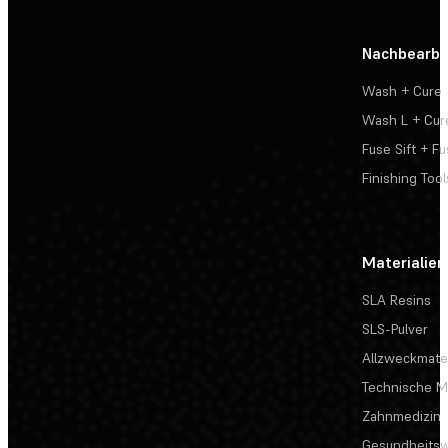
Nachbearbe
Wash + Cure
Wash L + Cur
Fuse Sift + Fu
Finishing Tool
Materialien
SLA Resins
SLS-Pulver
Allzweckmater
Technische Ma
Zahnmedizin
Gesundheits