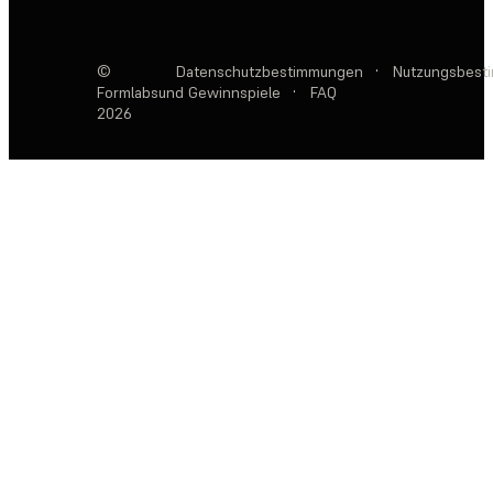
©
Datenschutzbestimmungen
·
Nutzungsbest
Formlabs
und Gewinnspiele
·
FAQ
2026