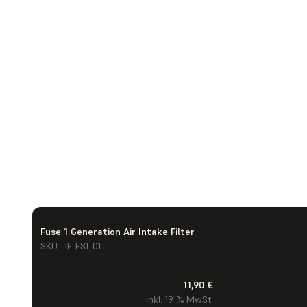
Fuse 1 Generation Air Intake Filter
SKU : IF-FS1-01
11,90 €
inkl. 19 % MwSt.