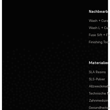
Nachbearbe
Wash + Cure
Wash L + Cur
Fuse Sift + Fu
Finishing Tool
Materialien
SLA Resins
SLS-Pulver
Allzweckmater
Technische Ma
Zahnmedizin
Gesundheits