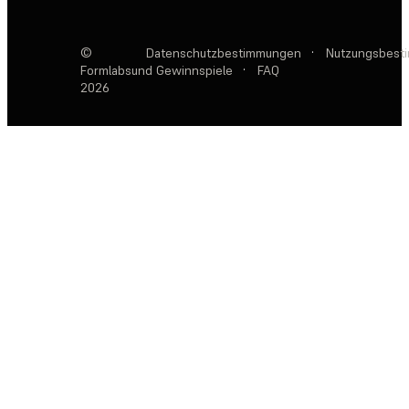
©
Datenschutzbestimmungen
·
Nutzungsbest
Formlabs
und Gewinnspiele
·
FAQ
2026