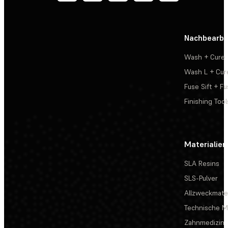
Nachbearbe
Wash + Cure
Wash L + Cur
Fuse Sift + Fu
Finishing Tool
Materialien
SLA Resins
SLS-Pulver
Allzweckmater
Technische Ma
Zahnmedizin