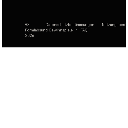
©
Datenschutzbestimmungen
·
Nutzungsbest
Formlabs
und Gewinnspiele
·
FAQ
2026