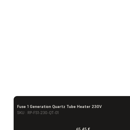
Fuse 1 Generation Quartz Tube Heater 230V
SKU : RP-FS1-230-QT-01
65,45 €