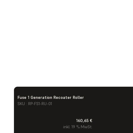
Fuse 1 Generation Recoater Roller
SKU : RP-FS1-RU-01
160,65 €
inkl. 19 % MwSt.