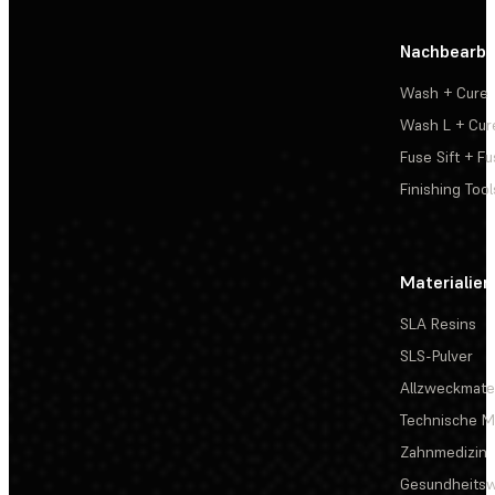
Nachbearbe
Wash + Cure
Wash L + Cur
Fuse Sift + Fu
Finishing Tool
Materialien
SLA Resins
SLS-Pulver
Allzweckmater
Technische Ma
Zahnmedizin
Gesundheits