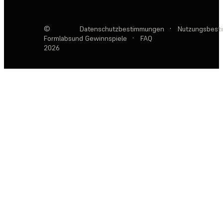
©
Datenschutzbestimmungen
·
Nutzungsbest
Formlabs
und Gewinnspiele
·
FAQ
2026