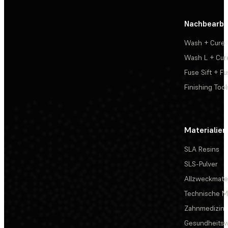
Nachbearbe
Wash + Cure
Wash L + Cur
Fuse Sift + Fu
Finishing Tool
Materialien
SLA Resins
SLS-Pulver
Allzweckmater
Technische Ma
Zahnmedizin
Gesundheits