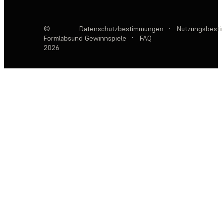
©
Datenschutzbestimmungen
·
Nutzungsbest
Formlabs
und Gewinnspiele
·
FAQ
2026