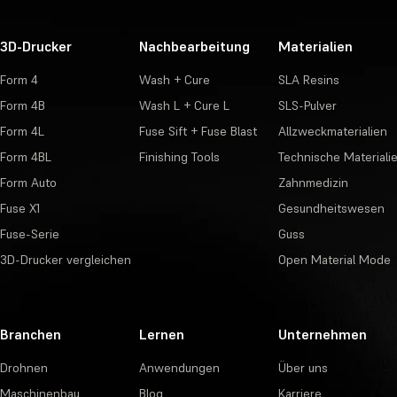
3D-Drucker
Nachbearbeitung
Materialien
Form 4
Wash + Cure
SLA Resins
Form 4B
Wash L + Cure L
SLS-Pulver
Form 4L
Fuse Sift + Fuse Blast
Allzweckmaterialien
Form 4BL
Finishing Tools
Technische Materiali
Form Auto
Zahnmedizin
Fuse X1
Gesundheitswesen
Fuse-Serie
Guss
3D-Drucker vergleichen
Open Material Mode
Branchen
Lernen
Unternehmen
Drohnen
Anwendungen
Über uns
Maschinenbau
Blog
Karriere