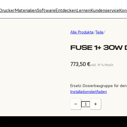
Drucker
Materialien
Software
Entdecken
Lernen
Kundenservice
Kon
Alle Produkte
/
Teile
/
FUSE 1+ 30W
773,50 €
inkl. 19 % MwSt.
Ersatz-Dosierbaugruppe für den
Installationsleitfaden