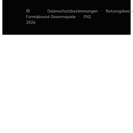
©
Datenschutzbestimmungen
·
Nutzungsbest
Formlabs
und Gewinnspiele
·
FAQ
2026