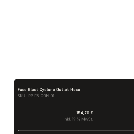
Fuse Blast Cyclone Outlet Hose
SKU : RP-FB-COH-01
154,70 €
inkl. 19 % MwSt.