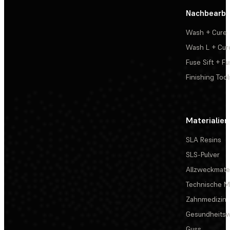
Nachbearbe
Wash + Cure
Wash L + Cur
Fuse Sift + Fu
Finishing Tool
Materialien
SLA Resins
SLS-Pulver
Allzweckmater
Technische Ma
Zahnmedizin
Gesundheits
Guss