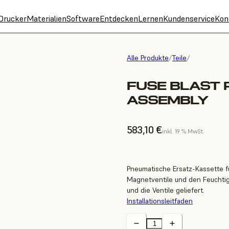
Drucker
Materialien
Software
Entdecken
Lernen
Kundenservice
Kon
Alle Produkte
/
Teile
/
FUSE BLAST 
ASSEMBLY
583,10 €
inkl. 19 % MwSt.
Pneumatische Ersatz-Kassette fü
Magnetventile und den Feuchtigke
und die Ventile geliefert.
Installationsleitfaden