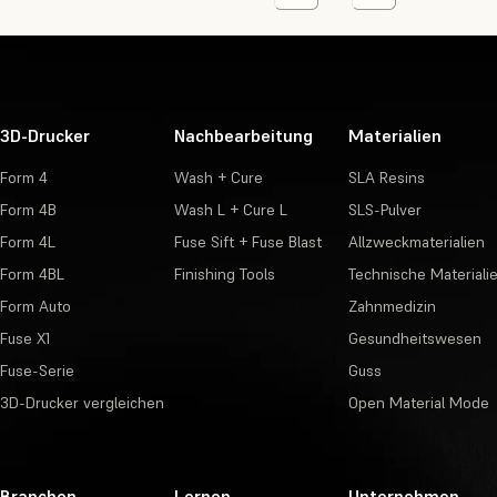
3D-Drucker
Nachbearbeitung
Materialien
Form 4
Wash + Cure
SLA Resins
Form 4B
Wash L + Cure L
SLS-Pulver
Form 4L
Fuse Sift + Fuse Blast
Allzweckmaterialien
Form 4BL
Finishing Tools
Technische Materiali
Form Auto
Zahnmedizin
Fuse X1
Gesundheitswesen
Fuse-Serie
Guss
3D-Drucker vergleichen
Open Material Mode
Branchen
Lernen
Unternehmen