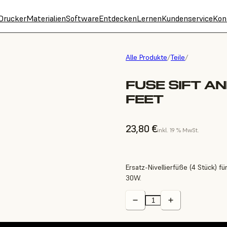
Drucker
Materialien
Software
Entdecken
Lernen
Kundenservice
Kon
Alle Produkte
/
Teile
/
FUSE SIFT A
FEET
23,80 €
inkl. 19 % MwSt.
Ersatz-Nivellierfüße (4 Stück) f
30W.