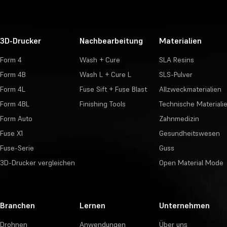
3D-Drucker
Nachbearbeitung
Materialien
Form 4
Wash + Cure
SLA Resins
Form 4B
Wash L + Cure L
SLS-Pulver
Form 4L
Fuse Sift + Fuse Blast
Allzweckmaterialien
Form 4BL
Finishing Tools
Technische Materiali
Form Auto
Zahnmedizin
Fuse X1
Gesundheitswesen
Fuse-Serie
Guss
3D-Drucker vergleichen
Open Material Mode
Branchen
Lernen
Unternehmen
Drohnen
Anwendungen
Über uns