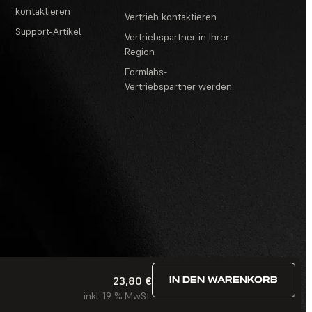
kontaktieren
Vertrieb kontaktieren
Support-Artikel
Vertriebspartner in Ihrer
Region
Formlabs-
Vertriebspartner werden
23,80 €
IN DEN WARENKORB
estimmungen
·
Wettbewerbe und Gewinnspiele
·
FAQ
inkl. 19 % MwSt.