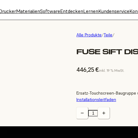
Drucker
Materialien
Software
Entdecken
Lernen
Kundenservice
Kon
Alle Produkte
/
Teile
/
FUSE SIFT D
446,25 €
inkl. 19 % MwSt.
Ersatz-Touchscreen-Baugruppe u
Installationsleitfaden