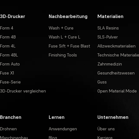
3D-Drucker
Nachbearbeitung
Materialien
Form 4
Wash + Cure
SLA Resins
Form 4B
Wash L + Cure L
SLS-Pulver
Form 4L
Fuse Sift + Fuse Blast
Allzweckmaterialien
Form 4BL
Finishing Tools
Technische Materiali
Form Auto
Zahnmedizin
Fuse X1
Gesundheitswesen
Fuse-Serie
Guss
3D-Drucker vergleichen
Open Material Mode
Branchen
Lernen
Unternehmen
Drohnen
Anwendungen
Über uns
Maschinenbau
Blog
Karriere