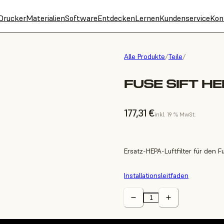
Drucker
Materialien
Software
Entdecken
Lernen
Kundenservice
Kon
Alle Produkte
/
Teile
/
FUSE SIFT HE
177,31 €
inkl. 19 % MwSt.
Ersatz-HEPA-Luftfilter für den Fu
Installationsleitfaden