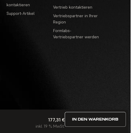
kontaktieren
Vertrieb kontaktieren
Support-Artikel
Vertriebspartner in Ihrer
Region
Formlabs-
Vertriebspartner werden
177,31 €
IN DEN WARENKORB
estimmungen
·
Wettbewerbe und Gewinnspiele
·
FAQ
inkl. 19 % MwSt.