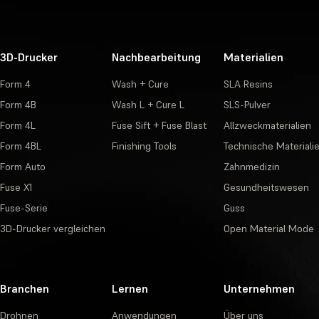
3D-Drucker
Nachbearbeitung
Materialien
Form 4
Wash + Cure
SLA Resins
Form 4B
Wash L + Cure L
SLS-Pulver
Form 4L
Fuse Sift + Fuse Blast
Allzweckmaterialien
Form 4BL
Finishing Tools
Technische Materiali
Form Auto
Zahnmedizin
Fuse X1
Gesundheitswesen
Fuse-Serie
Guss
3D-Drucker vergleichen
Open Material Mode
Branchen
Lernen
Unternehmen
Drohnen
Anwendungen
Über uns