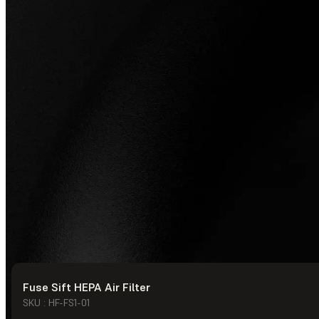
Fuse Sift HEPA Air Filter
© Formlabs
2026
SKU : HF-FS1-01