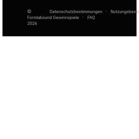
©
Datenschutzbestimmungen
·
Nutzungsbest
Formlabs
und Gewinnspiele
·
FAQ
2026