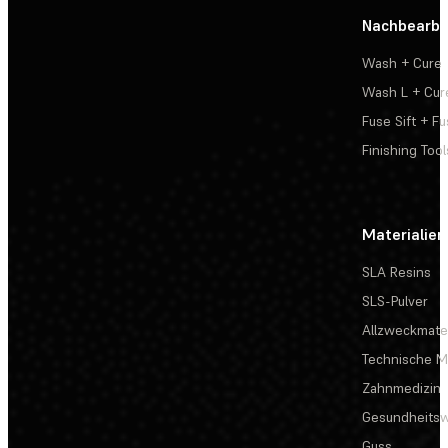
Nachbearbe
Wash + Cure
Wash L + Cur
Fuse Sift + Fu
Finishing Tool
Materialien
SLA Resins
SLS-Pulver
Allzweckmater
Technische Ma
Zahnmedizin
Gesundheits
Guss