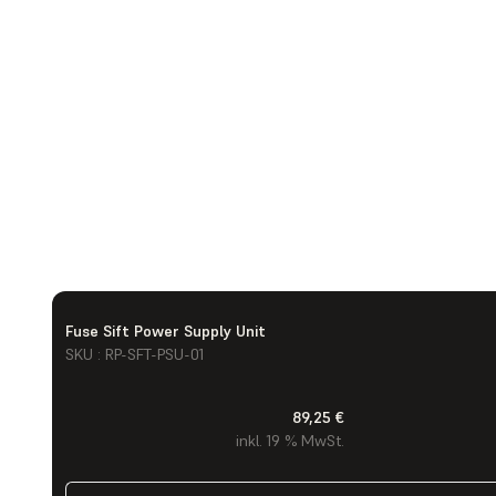
Fuse Sift Power Supply Unit
SKU : RP-SFT-PSU-01
89,25 €
inkl. 19 % MwSt.