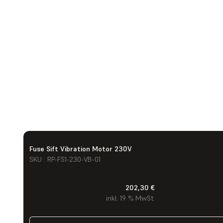
Fuse Sift Vibration Motor 230V
SKU : RP-FS1-230-VB-01
202,30 €
inkl. 19 % MwSt.