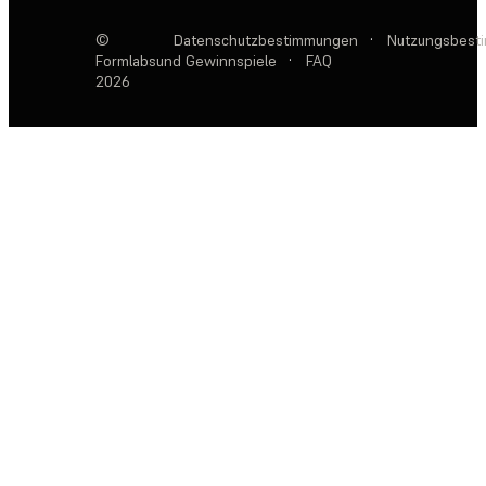
©
Datenschutzbestimmungen
·
Nutzungsbest
Formlabs
und Gewinnspiele
·
FAQ
2026