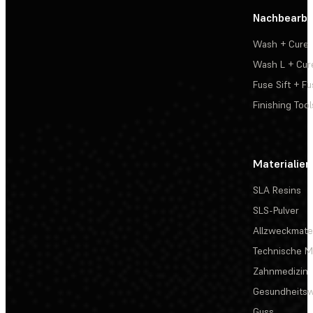
Nachbearbe
Wash + Cure
Wash L + Cur
Fuse Sift + Fu
Finishing Tool
Materialien
SLA Resins
SLS-Pulver
Allzweckmater
Technische Ma
Zahnmedizin
Gesundheits
Guss