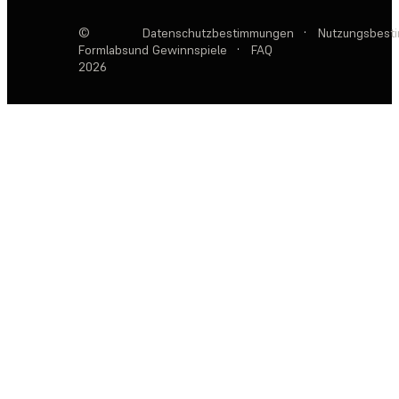
©
Datenschutzbestimmungen
·
Nutzungsbest
Formlabs
und Gewinnspiele
·
FAQ
2026