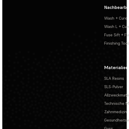
Nachbearbe
Wash + Cure
Wash L + Cur
Fuse Sift + Fu
Finishing Tool
Materialien
SLA Resins
SLS-Pulver
Allzweckmater
Technische Ma
Zahnmedizin
Gesundheits
Guss